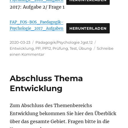
2017: Aufgabe 2/ Frage 1
FAP_FOS-BOS_Paedagogik-
Psychologie_2017_Aufgaben
HERUNTERLADEN
Veröffentlicht
Kategorien
Schlagwörter
2020-03-23
Pädagogik/Psychologie Jgst.12
am
Entwicklung
,
PP
,
PP12
,
Prüfung
,
Test
,
Übung
Schreibe
zu
einen Kommentar
Übungsaufgaben
zum
Themenbereich
Abschluss Thema
Entwicklung
Zum Abschluss des Themenbereichs
Entwicklung bekommen Sie hier den Überblick
über das gesamte Gebiet. Fragen bitte in die