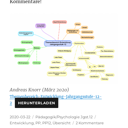
Kommentare!
Andreas Knorr (März 2020)
Themenbereich-Entwicklung-Jahrgangsstufe-12-
2
HERUNTERLADEN
Veröffentlicht
Kategorien
Schlagwörter
2020-03-22
Pädagogik/Psychologie Jgst.12
am
zu
Entwicklung
,
PP
,
PP12
,
Übersicht
2 Kommentare