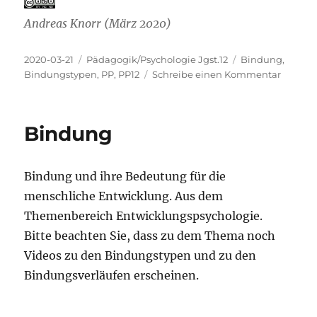
Andreas Knorr (März 2020)
Veröffentlicht
Kategorien
Schlagwörter
2020-03-21
Pädagogik/Psychologie Jgst.12
Bindung
,
am
zu
Bindungstypen
,
PP
,
PP12
Schreibe einen Kommentar
Sichere
und
unsiche
Bindung
Bindun
Bindung und ihre Bedeutung für die
menschliche Entwicklung. Aus dem
Themenbereich Entwicklungspsychologie.
Bitte beachten Sie, dass zu dem Thema noch
Videos zu den Bindungstypen und zu den
Bindungsverläufen erscheinen.