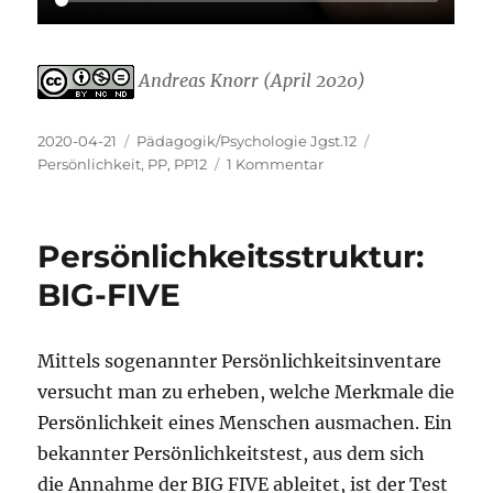
Andreas Knorr (April 2020)
Veröffentlicht
Kategorien
Schlagwörter
2020-04-21
Pädagogik/Psychologie Jgst.12
am
zu
Persönlichkeit
,
PP
,
PP12
1 Kommentar
Identität
Persönlichkeitsstruktur:
BIG-FIVE
Mittels sogenannter Persönlichkeitsinventare
versucht man zu erheben, welche Merkmale die
Persönlichkeit eines Menschen ausmachen. Ein
bekannter Persönlichkeitstest, aus dem sich
die Annahme der BIG FIVE ableitet, ist der Test