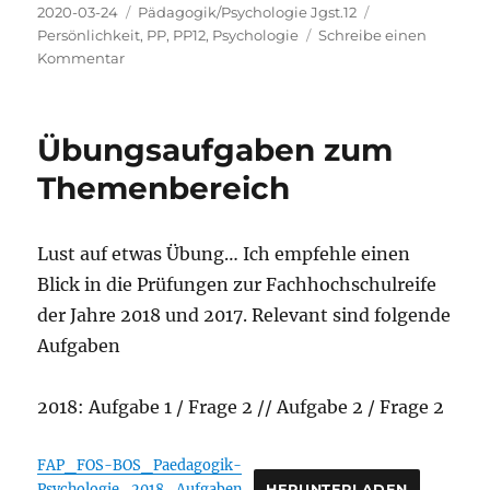
Veröffentlicht
Kategorien
Schlagwörter
2020-03-24
Pädagogik/Psychologie Jgst.12
am
Persönlichkeit
,
PP
,
PP12
,
Psychologie
Schreibe einen
zu
Kommentar
Themenbereich
Persönlichkeit
Übungsaufgaben zum
Themenbereich
Lust auf etwas Übung… Ich empfehle einen
Blick in die Prüfungen zur Fachhochschulreife
der Jahre 2018 und 2017. Relevant sind folgende
Aufgaben
2018: Aufgabe 1 / Frage 2 // Aufgabe 2 / Frage 2
FAP_FOS-BOS_Paedagogik-
Psychologie_2018_Aufgaben
HERUNTERLADEN