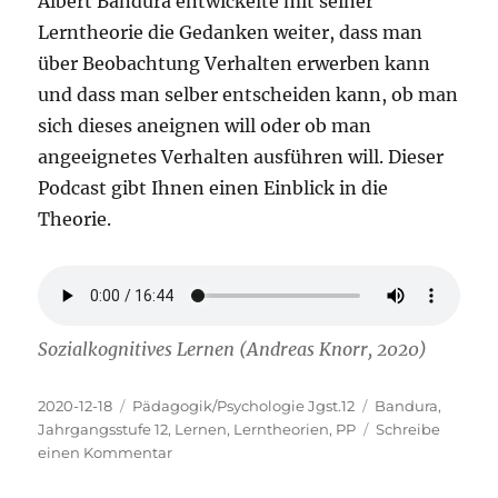
Albert Bandura entwickelte mit seiner
Lerntheorie die Gedanken weiter, dass man
über Beobachtung Verhalten erwerben kann
und dass man selber entscheiden kann, ob man
sich dieses aneignen will oder ob man
angeeignetes Verhalten ausführen will. Dieser
Podcast gibt Ihnen einen Einblick in die
Theorie.
Sozialkognitives Lernen (Andreas Knorr, 2020)
Veröffentlicht
Kategorien
Schlagwörter
2020-12-18
Pädagogik/Psychologie Jgst.12
Bandura
,
am
Jahrgangsstufe 12
,
Lernen
,
Lerntheorien
,
PP
Schreibe
zu
einen Kommentar
Sozial-
kognitives