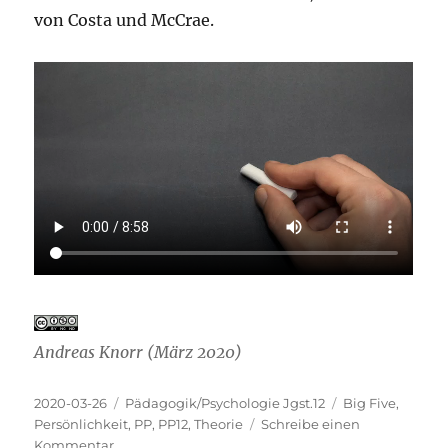
von Costa und McCrae.
Andreas Knorr (März 2020)
Veröffentlicht
Kategorien
Schlagwörter
2020-03-26
Pädagogik/Psychologie Jgst.12
Big Five
,
am
Persönlichkeit
,
PP
,
PP12
,
Theorie
Schreibe einen
zu
Kommentar