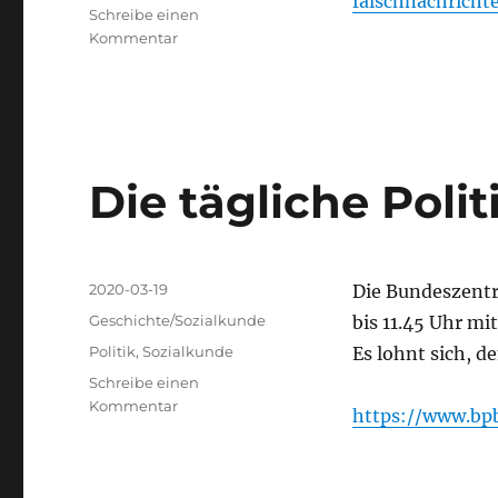
falschnachrich
Schreibe einen
zu
Kommentar
Fake
News
erkennen
Die tägliche Poli
Veröffentlicht
2020-03-19
Die Bundeszentra
am
Kategorien
Geschichte/Sozialkunde
bis 11.45 Uhr mit
Schlagwörter
Politik
,
Sozialkunde
Es lohnt sich, d
Schreibe einen
zu
Kommentar
https://www.bpb
Die
tägliche
Politikstunde