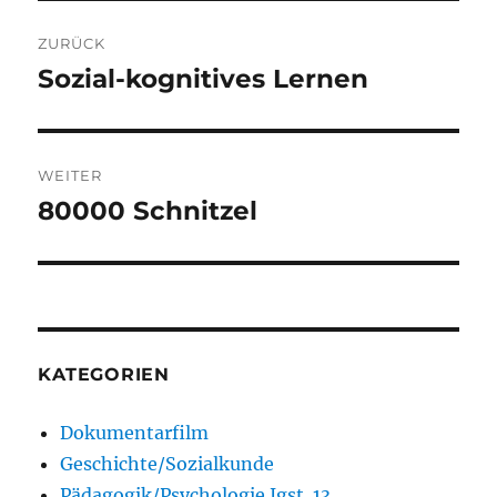
Beitragsnavigation
ZURÜCK
Sozial-kognitives Lernen
Vorheriger
Beitrag:
WEITER
80000 Schnitzel
Nächster
Beitrag:
KATEGORIEN
Dokumentarfilm
Geschichte/Sozialkunde
Pädagogik/Psychologie Jgst. 13