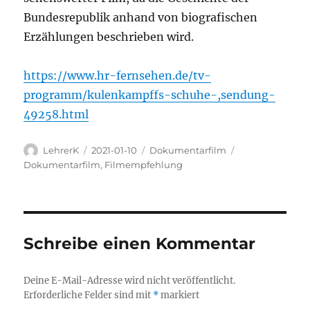
Bundesrepublik anhand von biografischen
Erzählungen beschrieben wird.
https://www.hr-fernsehen.de/tv-
programm/kulenkampffs-schuhe-,sendung-
49258.html
Autor
Veröffentlicht
Kategorien
Schlagwörter
LehrerK
2021-01-10
Dokumentarfilm
am
Dokumentarfilm
,
Filmempfehlung
Schreibe einen Kommentar
Deine E-Mail-Adresse wird nicht veröffentlicht.
Erforderliche Felder sind mit
*
markiert