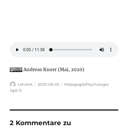
Andreas Knorr (Mai, 2020)
Autor
Veröffentlicht
Kategorien
LehrerK
2020-06-05
Pädagogik/Psychologie
am
Jgst.12
2 Kommentare zu