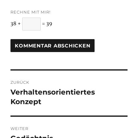
RECHNE MIT MIR!
38 +
= 39
Beitragsnavigation
ZURÜCK
Verhaltensorientiertes
Vorheriger
Beitrag:
Konzept
WEITER
Nächster