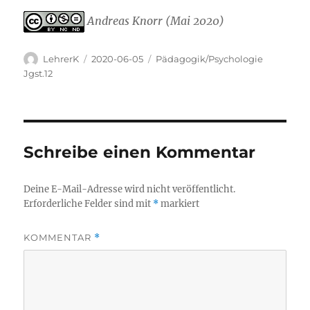
Andreas Knorr (Mai 2020)
Autor
Veröffentlicht
Kategorien
LehrerK
2020-06-05
Pädagogik/Psychologie
am
Jgst.12
Schreibe einen Kommentar
Deine E-Mail-Adresse wird nicht veröffentlicht.
Erforderliche Felder sind mit
*
markiert
KOMMENTAR
*