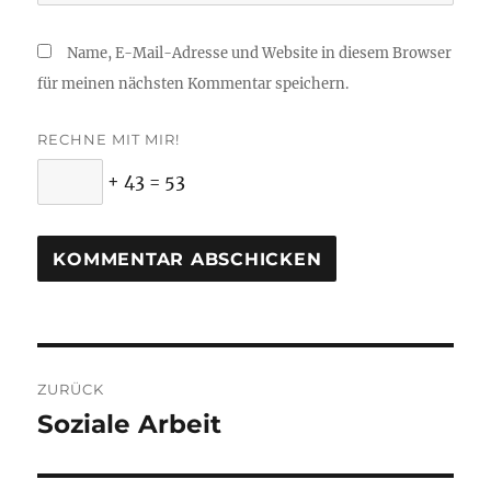
Name, E-Mail-Adresse und Website in diesem Browser
für meinen nächsten Kommentar speichern.
RECHNE MIT MIR!
+ 43 = 53
Beitragsnavigation
ZURÜCK
Soziale Arbeit
Vorheriger
Beitrag: