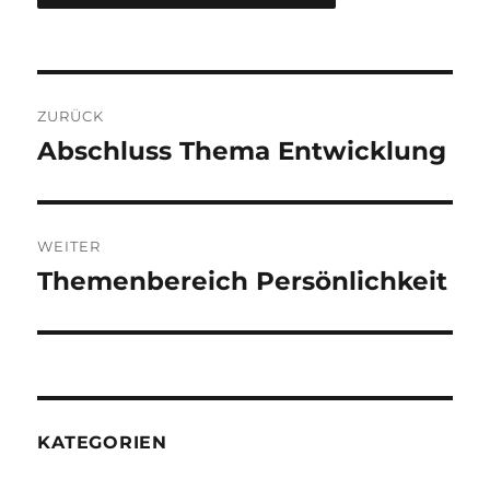
Beitragsnavigation
ZURÜCK
Abschluss Thema Entwicklung
Vorheriger
Beitrag:
WEITER
Themenbereich Persönlichkeit
Nächster
Beitrag:
KATEGORIEN