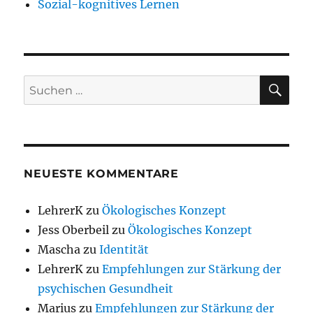
Sozial-kognitives Lernen
SU
Suchen
nach:
NEUESTE KOMMENTARE
LehrerK
zu
Ökologisches Konzept
Jess Oberbeil
zu
Ökologisches Konzept
Mascha
zu
Identität
LehrerK
zu
Empfehlungen zur Stärkung der
psychischen Gesundheit
Marius
zu
Empfehlungen zur Stärkung der