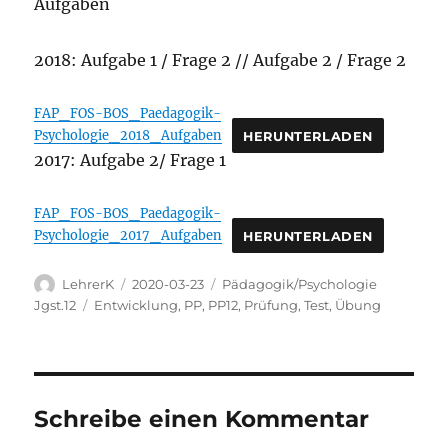
Aufgaben
2018: Aufgabe 1 / Frage 2 // Aufgabe 2 / Frage 2
FAP_FOS-BOS_Paedagogik-
Psychologie_2018_Aufgaben
HERUNTERLADEN
2017: Aufgabe 2/ Frage 1
FAP_FOS-BOS_Paedagogik-
Psychologie_2017_Aufgaben
HERUNTERLADEN
Autor
Veröffentlicht
Kategorien
LehrerK
2020-03-23
Pädagogik/Psychologie
am
Schlagwörter
Jgst.12
Entwicklung
,
PP
,
PP12
,
Prüfung
,
Test
,
Übung
Schreibe einen Kommentar